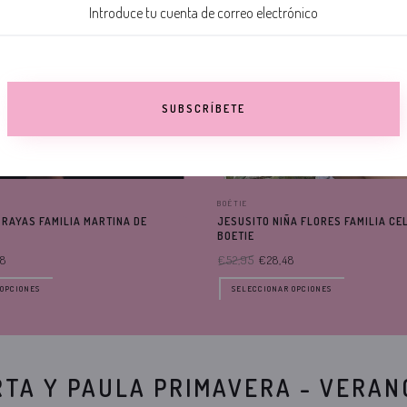
SUBSCRÍBETE
BOÉTIE
 RAYAS FAMILIA MARTINA DE
JESUSITO NIÑA FLORES FAMILIA CEL
BOETIE
98
€52,95
€28,48
OPCIONES
SELECCIONAR OPCIONES
TA Y PAULA PRIMAVERA - VERAN