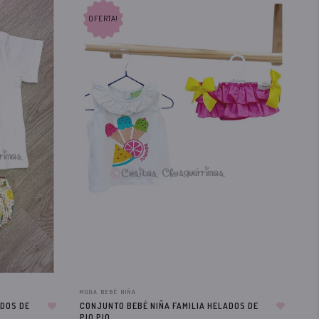
OFERTA!
MODA BEBÉ NIÑA
PIO
ADOS DE
CONJUNTO BEBÉ NIÑA FAMILIA HELADOS DE
CO
PIO PIO
FA