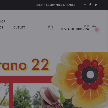
INICIAR SESIÓN/REGISTRARSE
IOR
€0,00
OS
OUTLET
CESTA DE COMPRA
0