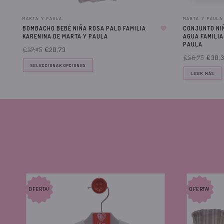
MARTA Y PAULA
MARTA Y PAULA
BOMBACHO BEBÉ NIÑA ROSA PALO FAMILIA
CONJUNTO NI
KARENINA DE MARTA Y PAULA
AGUA FAMILIA
PAULA
€37,45
€20,73
€56,75
€30,3
SELECCIONAR OPCIONES
LEER MÁS
OFERTA!
OFERTA!