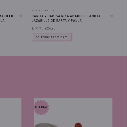
MARTA Y PAULA
CH
MARILLO
RANITA Y CAMISA NIÑA AMARILLO FAMILIA
VE
ULA
LAZARILLO DE MARTA Y PAULA
DE
€44,45
€24,23
€6
SELECCIONAR OPCIONES
OFERTA!