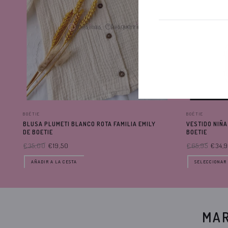
BOÉTIE
BOÉTIE
BLUSA PLUMETI BLANCO ROTA FAMILIA EMILY
VESTIDO NIÑA
DE BOETIE
BOETIE
€35,00
€19,50
€65,95
€34,
AÑADIR A LA CESTA
SELECCIONAR 
MAR