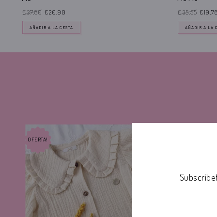
€37,80
€20,90
€35,55
€19,7
AÑADIR A LA CESTA
AÑADIR A LA 
OFERTA!
OFERTA!
Subscríbe