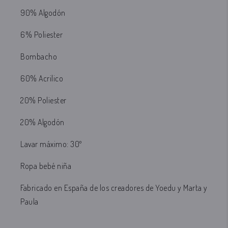
90% Algod
ón
6% Poliester
Bombacho
60% Acrilico
20% Poliester
20% Algod
ón
Lavar máximo: 30º
Ropa
bebé niña
Fabricado en España de los creadores de Yoedu y Marta y
Paula