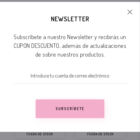
NEWSLETTER
PRODUCTOS
Subscríbete a nuestro Newsletter y recibirás un
RELACIONADOS
CUPON DESCUENTO, además de actualizaciones
de sobre nuestros productos.
OFERTA!
OFERTA!
OF
SUBSCRÍBETE
FUERA DE STOCK
FUERA DE STOCK