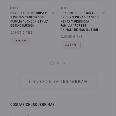
BEBÉS
BEBÉS
MOD
CONJUNTO BEBÉ UNISEX
CONJUNTO BEBÉ NIÑA-
CO
3 PIEZAS CANESÚ NUIT
UNISEX 3 PIEZAS CANESÚ
PI
FAMILIA "LONDON STYLE"
MENTA Y ORQUIDEA
FA
DE MAC ILUSIÓN
FAMILIA "FOREST
RO
ANIMAL" DE MAC ILUSIÓN
IL
€29,95
€17,95
€30,95
€17,48
€3
LEER MÁS
LEER MÁS
SÍGUENOS EN INSTAGRAM
COSITAS CHUSQUÉRRIMAS