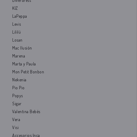
Diverdress
KIZ
LaPeppa
Levis
Lililú
Losan
Mac Ilusión
Marena
Marta y Paula
Mon Petit Bonbon
Nekenia
Pio Pio
Popys
Sigar
Valentina Bebés
Vera
Visi
Accesorios Inca